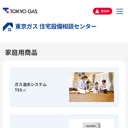
メ
緊急時
ニ
東京ガス 住宅設備相談センター
ュ
ー
家庭用商品
ガス温水システム
TES